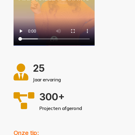
25

Jaar ervaring
300+

Projecten afgerond
Onze tip: