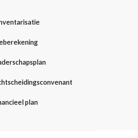
nventarisatie
ieberekening
derschapsplan
htscheidingsconvenant
ancieel plan