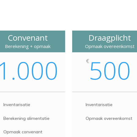
Convenant
Draagplicht
Berekening + opmaak
Opmaak overeenkomst
1.000
500
€
Inventarisatie
Inventarisatie
Berekening alimentatie
Opmaak overeenkomst
Opmaak convenant