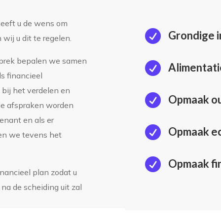
eeft u de wens om

Grondige i
ij u dit te regelen.
sprek bepalen we samen

Alimentat
s financieel
bij het verdelen en

Opmaak ou
le afspraken worden
enant en als er

Opmaak ec
gen we tevens het

Opmaak fin
financieel plan zodat u
na de scheiding uit zal