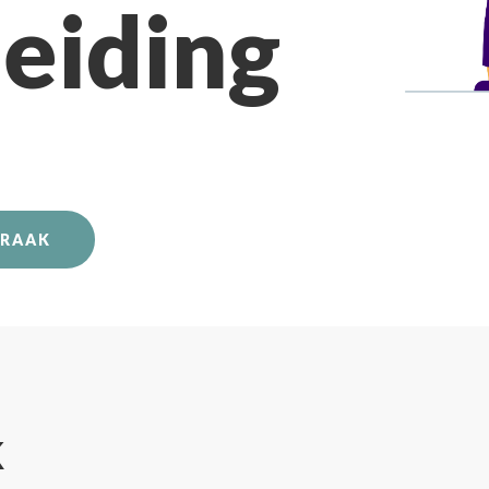
eiding
PRAAK
k